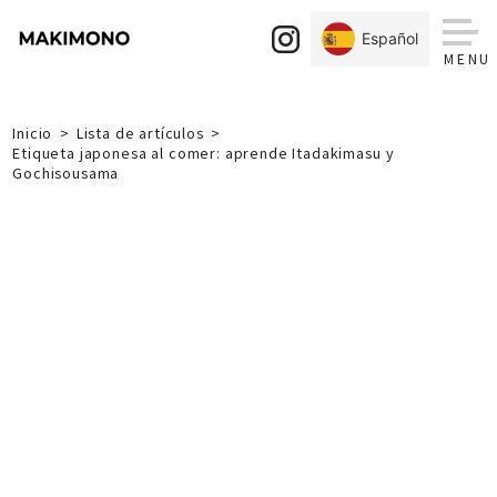
Skip
to
Español
content
Inicio
Lista de artículos
Etiqueta japonesa al comer: aprende Itadakimasu y
Gochisousama