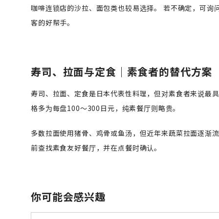
咖啡连锁店的沙拉、面包类也较易选择。 若不确定，可询
客的好帮手。
寿司、拉面与定食｜素食者的替代方案
寿司、拉面、定食是日本代表性料理，但对素食者来说最具挑
格多为每盘100〜300日元，纯素餐厅则略贵。
多数拉面使用猪骨、鸡骨或鱼汤，但近年来蔬菜拉面逐渐流
前查找素食友好餐厅，并在点餐时确认。
你可能会感兴趣