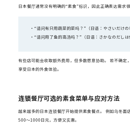
日本餐厅通常没有明确的“素食”标识，因此正确表达需求
“请问有只用蔬菜的菜吗？”（日语：やさいだけ
“请问用了鱼的高汤吗？”（日语：さかなのだし
有些店可能会收取额外费用，但多数愿意协助。 若不确定
享受日本的外食体验。
连锁餐厅可选的素食菜单与应对方法
越来越多的日本连锁餐厅开始提供素食餐点。 例如乌冬面店
500〜1000日元，方便又实惠。