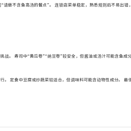
问“请做不含鱼高汤的餐点”。 连锁店菜单稳定，熟悉规则后不易出错
战。 寿司中“黄瓜卷”“纳豆卷”较安全，但酱油或汤汁可能含鱼成分
行。 定食中豆腐或炒蔬菜较适合，但调味料可能含动物性成分。 最