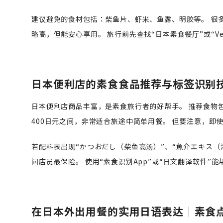
建议避免的食材包括：柴鱼片、虾米、鱼露、明胶等。 很多
略高，但能安心享用。 旅行前先查找“日本素食餐厅”或“Vegetar
日本便利店的素食食品推荐与标签识别
日本便利店商品丰富，是素食旅行者的好帮手。 推荐食物包
400日元之间，非常适合旅途中简单用餐。 但要注意，即
若配料表出现“かつおだし（柴鱼高汤）”、“魚介エキス（
问店员最保险。 使用“素食识别App”或“日文翻译软件”
在日本外出用餐的实用日语表达｜素食