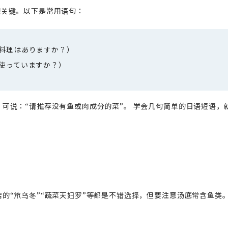
很关键。以下是常用语句：
の料理はありますか？）
は使っていますか？）
，可说：“请推荐没有鱼或肉成分的菜”。 学会几句简单的日语短语，
的“笊乌冬”“蔬菜天妇罗”等都是不错选择，但要注意汤底常含鱼类。