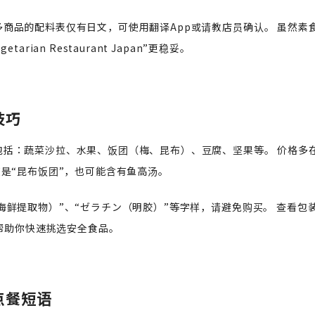
商品的配料表仅有日文，可使用翻译App或请教店员确认。 虽然素
ian Restaurant Japan”更稳妥。
技巧
括：蔬菜沙拉、水果、饭团（梅、昆布）、豆腐、坚果等。 价格多在
使是“昆布饭团”，也可能含有鱼高汤。
海鲜提取物）”、“ゼラチン（明胶）”等字样，请避免购买。 查看包
能帮助你快速挑选安全食品。
点餐短语