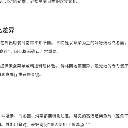
安心吃”的疑虑，轻松享受日本的饮食文化。
化差异
在外出用餐时常常不知所措。 即使是以蔬菜为主的味噌汤或乌冬面
食可”，因此提前确认非常重要。
提供素食菜单或精进料理体验。 价格因地区而异，观光地的专门餐
门素食餐厅推荐是关键。
 味噌汤、乌冬面、炖菜都要特别注意。常见的高汤是柴鱼片（鲣鱼
用。外出用餐时，最好询问“是否使用了鱼高汤？”