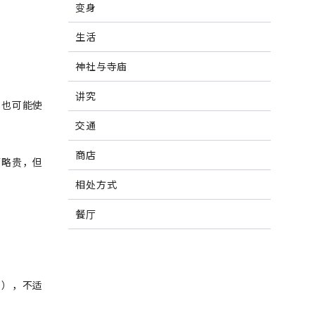
变身
生活
神社与寺庙
讲究
，也可能使
交通
商店
厅略贵，但
相处方式
餐厅
干），不适